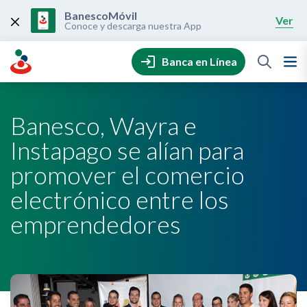
Skip
to
BanescoMóvil
Ver
content
Conoce y descarga nuestra App
Banca en Línea
Banesco, Wayra e
Instapago se alían para
promover el comercio
electrónico entre los
emprendedores