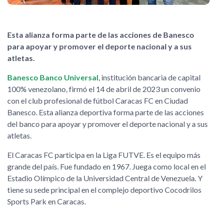
Esta alianza forma parte de las acciones de Banesco
para apoyar y promover el deporte nacional y a sus
atletas.
Banesco Banco Universal
, institución bancaria de capital
100% venezolano, firmó el 14 de abril de 2023 un convenio
con el club profesional de fútbol Caracas FC en Ciudad
Banesco. Esta alianza deportiva forma parte de las acciones
del banco para apoyar y promover el deporte nacional y a sus
atletas.
El Caracas FC participa en la Liga FUTVE. Es el equipo más
grande del país. Fue fundado en 1967. Juega como local en el
Estadio Olímpico de la Universidad Central de Venezuela. Y
tiene su sede principal en el complejo deportivo Cocodrilos
Sports Park en Caracas.