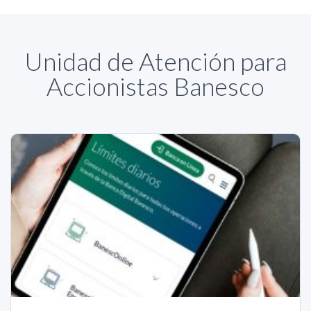
Unidad de Atención para
Accionistas Banesco