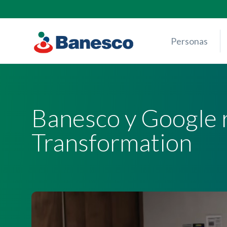
Skip
to
content
Personas
Banesco y Google r
Transformation