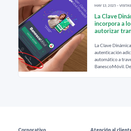
MAY 13, 2025 – VISITA
La Clave Diná
incorpora a l
autorizar tra
La Clave Dinámica
autenticación adic
automático a travé
BanescoMóvil. De
Corporativo
Atención al client