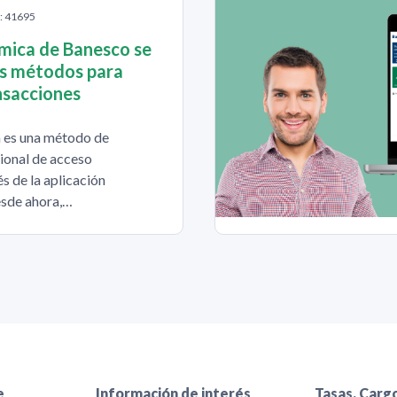
S: 41695
mica de Banesco se
os métodos para
nsacciones
 es una método de
ional de acceso
s de la aplicación
sde ahora,…
e
Información de interés
Tasas, Cargo