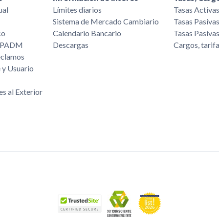
ual
Límites diarios
Tasas Activa
Sistema de Mercado Cambiario
Tasas Pasiva
co
Calendario Bancario
Tasas Pasiva
/FPADM
Descargas
Cargos, tarif
eclamos
 y Usuario
es al Exterior