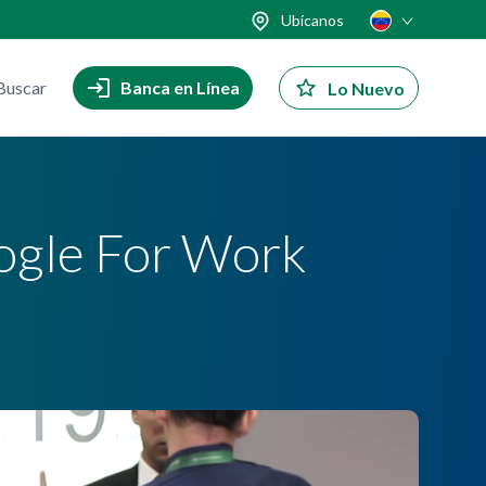
Ubícanos
Buscar
Banca en Línea
Lo Nuevo
oogle For Work