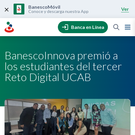
Skip
to
BanescoMóvil
Ver
content
Conoce y descarga nuestra App
Banca en Línea
BanescoInnova premió a
los estudiantes del tercer
Reto Digital UCAB