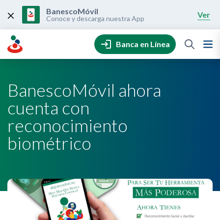
Skip
to
BanescoMóvil
Ver
content
Conoce y descarga nuestra App
Banca en Línea
BanescoMóvil ahora
cuenta con
reconocimiento
biométrico