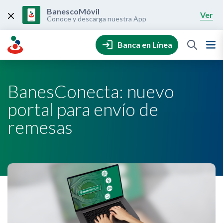
Skip
to
BanescoMóvil
Ver
content
Conoce y descarga nuestra App
Banca en Línea
BanesConecta: nuevo
portal para envío de
remesas