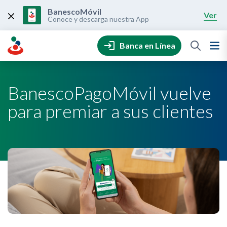
Skip
to
BanescoMóvil
Ver
content
Conoce y descarga nuestra App
Banca en Línea
BanescoPagoMóvil vuelve
para premiar a sus clientes