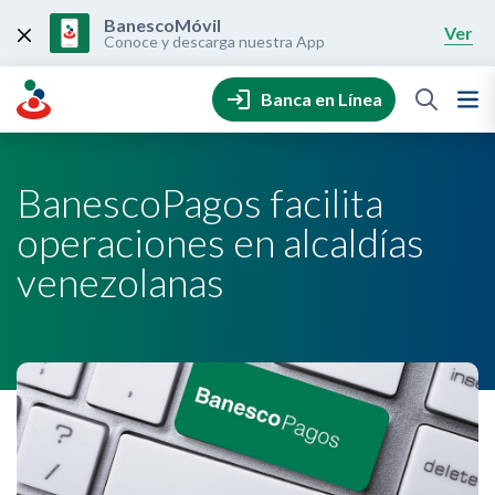
Skip
to
BanescoMóvil
Ver
content
Conoce y descarga nuestra App
Banca en Línea
BanescoPagos facilita
operaciones en alcaldías
venezolanas