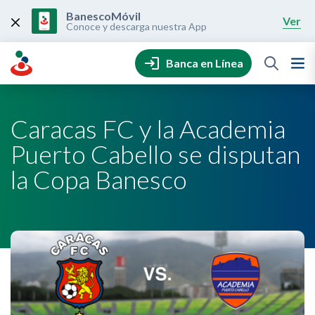
Skip
to
BanescoMóvil
Ver
content
Conoce y descarga nuestra App
Banca en Línea
Caracas FC y la Academia
Puerto Cabello se disputan
la Copa Banesco