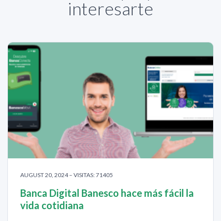
interesarte
AUGUST 20, 2024 – VISITAS: 71405
Banca Digital Banesco hace más fácil la
vida cotidiana