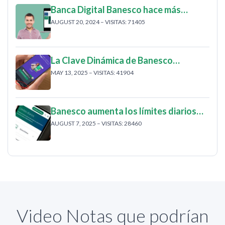
Banca Digital Banesco hace más…
AUGUST 20, 2024 – VISITAS: 71405
La Clave Dinámica de Banesco…
MAY 13, 2025 – VISITAS: 41904
Banesco aumenta los límites diarios…
AUGUST 7, 2025 – VISITAS: 28460
Video Notas que podrían