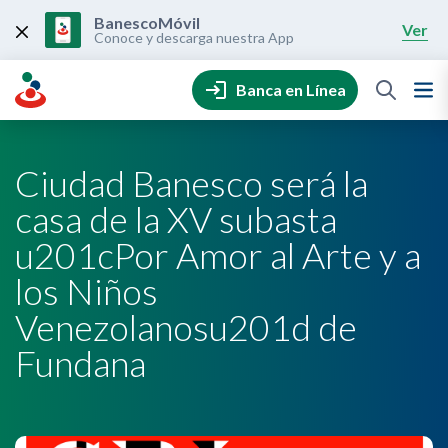
Skip
to
BanescoMóvil
Ver
content
Conoce y descarga nuestra App
Banca en Línea
Ciudad Banesco será la
casa de la XV subasta
u201cPor Amor al Arte y a
los Niños
Venezolanosu201d de
Fundana