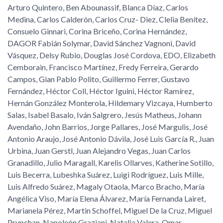
Arturo Quintero, Ben Abounassif, Blanca Díaz, Carlos
Medina, Carlos Calderón, Carlos Cruz- Diez, Clelia Benítez,
Consuelo Ginnari, Corina Briceño, Corina Hernández,
DAGOR Fabián Solymar, David Sánchez Vagnoni, David
Vásquez, Delsy Rubio, Douglas José Cordova, EDO, Elizabeth
Cemborain, Francisco Martínez, Fredy Ferreira, Gerardo
Campos, Gian Pablo Polito, Guillermo Ferrer, Gustavo
Fernández, Héctor Coll, Héctor Iguini, Héctor Ramírez,
Hernán González Monterola, Hildemary Vizcaya, Humberto
Salas, Isabel Basalo, Iván Salgrero, Jesús Matheus, Johann
Avendaño, John Barrios, Jorge Pallares, José Margulis, José
Antonio Araujo, José Antonio Dávila, José Luis García R., Juan
Urbina, Juan Gerstl, Juan Alejandro Vegas, Juan Carlos
Granadillo, Julio Maragall, Karelis Ollarves, Katherine Sotillo,
Luis Becerra, Lubeshka Suárez, Luigi Rodríguez, Luis Mille,
Luis Alfredo Suárez, Magaly Otaola, Marco Bracho, María
Angélica Viso, María Elena Álvarez, María Fernanda Lairet,
Marianela Pérez, Martin Schoffel, Miguel De la Cruz, Miguel
Prypchan, Napoleón Graziani, Natalia Valera, Omar