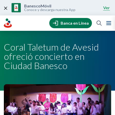
Skip
to
BanescoMóvil
Ver
content
Conoce y descarga nuestra App
Banca en Línea
Coral Taletum de Avesid
ofreció concierto en
Ciudad Banesco