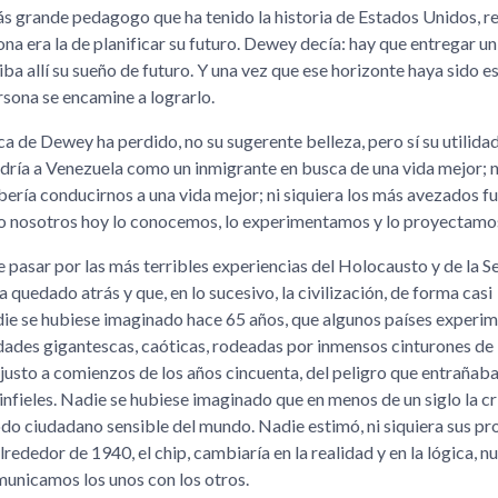
más grande pedagogo que ha tenido la historia de Estados Unidos, re
na era la de planificar su futuro. Dewey decía: hay que entregar un 
ba allí su sueño de futuro. Y una vez que ese horizonte haya sido esc
rsona se encamine a lograrlo.
 de Dewey ha perdido, no su sugerente belleza, pero sí su utilida
ndría a Venezuela como un inmigrante en busca de una vida mejor; n
ería conducirnos a una vida mejor; ni siquiera los más avezados f
o nosotros hoy lo conocemos, lo experimentamos y lo proyectamo
 pasar por las más terribles experiencias del Holocausto y de la 
quedado atrás y que, en lo sucesivo, la civilización, de forma casi
die se hubiese imaginado hace 65 años, que algunos países experim
udades gigantescas, caóticas, rodeadas por inmensos cinturones de
justo a comienzos de los años cincuenta, del peligro que entrañaba
nfieles. Nadie se hubiese imaginado que en menos de un siglo la cr
do ciudadano sensible del mundo. Nadie estimó, ni siquiera sus pr
ededor de 1940, el chip, cambiaría en la realidad y en la lógica, n
municamos los unos con los otros.