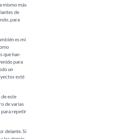
ora mismo más
diantes de
undo, para
también es mi
 como
s que han
venido para
todo un
oyectos esté
 de este
ro de varias
 para repetir
r delante. Si
 a los demás,