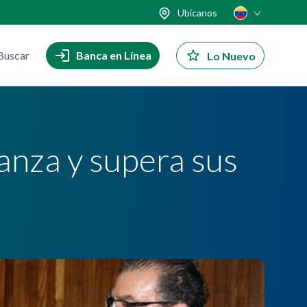
Ubícanos
Buscar
Banca en Línea
Lo Nuevo
anza y supera sus