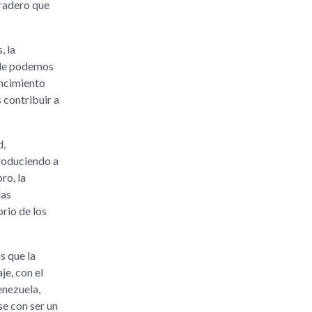
uradero que
, la
onde podemos
encimiento
 contribuir a
d,
roduciendo a
ro, la
las
rio de los
s que la
e, con el
enezuela,
se con ser un