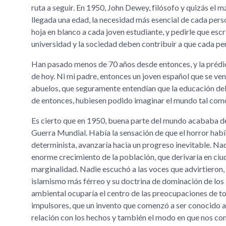
ruta a seguir. En 1950, John Dewey, filósofo y quizás el 
llegada una edad, la necesidad más esencial de cada perso
hoja en blanco a cada joven estudiante, y pedirle que escri
universidad y la sociedad deben contribuir a que cada pe
Han pasado menos de 70 años desde entonces, y la prédica
de hoy. Ni mi padre, entonces un joven español que se ve
abuelos, que seguramente entendían que la educación deb
de entonces, hubiesen podido imaginar el mundo tal com
Es cierto que en 1950, buena parte del mundo acababa de
Guerra Mundial. Había la sensación de que el horror había 
determinista, avanzaría hacia un progreso inevitable. Na
enorme crecimiento de la población, que derivaría en ci
marginalidad. Nadie escuchó a las voces que advirtieron, 
islamismo más férreo y su doctrina de dominación de los i
ambiental ocuparía el centro de las preocupaciones de to
impulsores, que un invento que comenzó a ser conocido alr
relación con los hechos y también el modo en que nos co