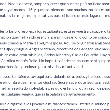
undo. Nadie debería, tampoco, creer que nuestro país no tiene ah
e que hay al menos 115, y que posiblemente son muchos más los estu
nables las mejores expectativas para el futuro de este lugar del m
des, a los profesores, a los estudiantes: esta es vuestra casa, pero 
formación que me ha sido esencial para mi desarrollo como persona,
uí conocí a María Isabel, mi esposa. Aquí se originaron amistade
vier Luján y Miguel Ángel Marcano, directivos de Banesco, que han 
ambién estudiaron mis hijos, Carlos Alberto y Carlos Eduardo. Hay 
ad Católica Andrés Bello. No importa dónde me encuentre ni qué pr
que han sido preciosas para mi vida y mi actividad.
anesco: también estoy aquí para, delante de ustedes y haciendo uso
ve el nombre de mi mentor Gustavo Sucre, sacerdote jesuita, maest
me han resultado inolvidables, es otro estímulo, otra razón de peso
 en cualquier lengua, que es la palabra de agradecimiento.
iero dirigirme a los jóvenes estudiantes: tienen ustedes el mundo po
ngan viva la curiosidad. Hay tanto por aprender, por hacer, por dar