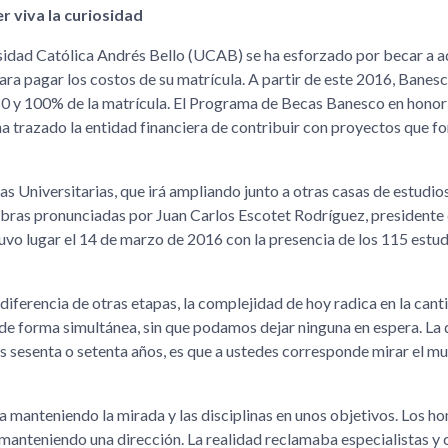
r viva la curiosidad
ersidad Católica Andrés Bello (UCAB) se ha esforzado por becar a a
ara pagar los costos de su matrícula. A partir de este 2016, Banes
 80 y 100% de la matrícula. El Programa de Becas Banesco en honor
 ha trazado la entidad financiera de contribuir con proyectos que fo
Universitarias, que irá ampliando junto a otras casas de estudios
alabras pronunciadas por Juan Carlos Escotet Rodríguez, president
tuvo lugar el 14 de marzo de 2016 con la presencia de los 115 estu
iferencia de otras etapas, la complejidad de hoy radica en la cant
de forma simultánea, sin que podamos dejar ninguna en espera. La 
s sesenta o setenta años, es que a ustedes corresponde mirar el m
a manteniendo la mirada y las disciplinas en unos objetivos. Los h
 manteniendo una dirección. La realidad reclamaba especialistas y c