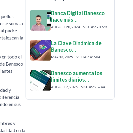
Banca Digital Banesco
quellos
hace más…
co se suma a
AUGUST 20, 2024 – VISITAS: 70928
 al padre
rtalezcan la
La Clave Dinámica de
Banesco…
 en todo el
MAY 13, 2025 – VISITAS: 41504
e de Banesco
diantes
Banesco aumenta los
límites diarios…
AUGUST 7, 2025 – VISITAS: 28244
idad y
diferencia
undo en sus
ombres y
laridad en la