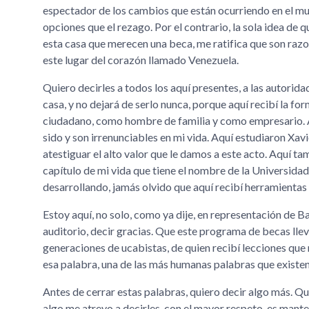
espectador de los cambios que están ocurriendo en el m
opciones que el rezago. Por el contrario, la sola idea d
esta casa que merecen una beca, me ratifica que son razo
este lugar del corazón llamado Venezuela.
Quiero decirles a todos los aquí presentes, a las autorida
casa, y no dejará de serlo nunca, porque aquí recibí la 
ciudadano, como hombre de familia y como empresario. Aq
sido y son irrenunciables en mi vida. Aquí estudiaron Xa
atestiguar el alto valor que le damos a este acto. Aquí t
capítulo de mi vida que tiene el nombre de la Universid
desarrollando, jamás olvido que aquí recibí herramientas 
Estoy aquí, no solo, como ya dije, en representación de B
auditorio, decir gracias. Que este programa de becas lle
generaciones de ucabistas, de quien recibí lecciones que 
esa palabra, una de las más humanas palabras que existen
Antes de cerrar estas palabras, quiero decir algo más. Qu
algo me atrevo a decirles, con el mayor respeto, es mante