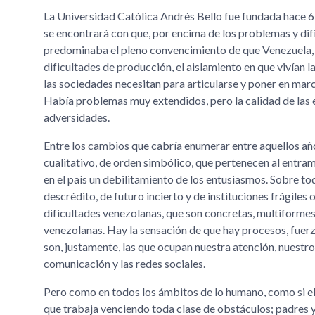
La Universidad Católica Andrés Bello fue fundada hace 6
se encontrará con que, por encima de los problemas y difi
predominaba el pleno convencimiento de que Venezuela, a 
dificultades de producción, el aislamiento en que vivían l
las sociedades necesitan para articularse y poner en ma
Había problemas muy extendidos, pero la calidad de las e
adversidades.
Entre los cambios que cabría enumerar entre aquellos año
cualitativo, de orden simbólico, que pertenecen al entra
en el país un debilitamiento de los entusiasmos. Sobre to
descrédito, de futuro incierto y de instituciones frágiles
dificultades venezolanas, que son concretas, multiformes 
venezolanas. Hay la sensación de que hay procesos, fuerzas
son, justamente, las que ocupan nuestra atención, nuestr
comunicación y las redes sociales.
Pero como en todos los ámbitos de lo humano, como si ell
que trabaja venciendo toda clase de obstáculos; padres 