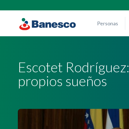
Skip
to
content
Personas
Escotet Rodríguez:
propios sueños