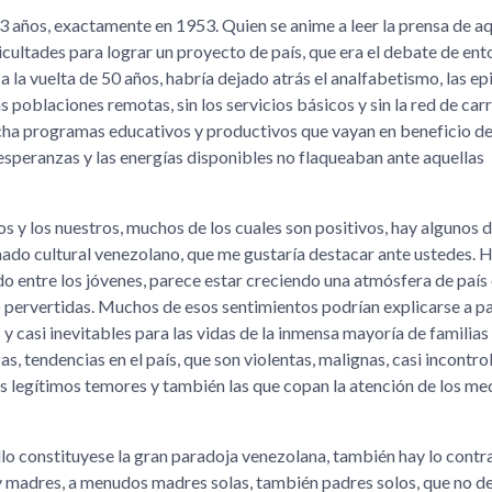
3 años, exactamente en 1953. Quien se anime a leer la prensa de a
cultades para lograr un proyecto de país, que era el debate de ent
la vuelta de 50 años, habría dejado atrás el analfabetismo, las ep
as poblaciones remotas, sin los servicios básicos y sin la red de car
rcha programas educativos y productivos que vayan en beneficio de
speranzas y las energías disponibles no flaqueaban ante aquellas
s y los nuestros, muchos de los cuales son positivos, hay algunos 
mado cultural venezolano, que me gustaría destacar ante ustedes. 
do entre los jóvenes, parece estar creciendo una atmósfera de país
 o pervertidas. Muchos de esos sentimientos podrían explicarse a par
y casi inevitables para las vidas de la inmensa mayoría de familias
, tendencias en el país, que son violentas, malignas, casi incontro
os legítimos temores y también las que copan la atención de los me
o constituyese la gran paradoja venezolana, también hay lo contra
y madres, a menudos madres solas, también padres solos, que no d