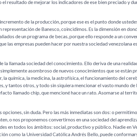
o el resultado de mejorar los indicadores de ese bien preciado y d
incremento de la producción, porque ese es el punto donde ustedes
 en representación de Banesco, coincidimos. Es la dimensión en d
os aliados de un programa de becas, porque ello responde a un conv
que las empresas pueden hacer por nuestra sociedad venezolana es
 de la llamada sociedad del conocimiento. Ello deriva de una realida
en simplemente asombroso de nuevos conocimientos que se están p
 la química, la medicina, la astrofísica, el funcionamiento del cereb
es, y tantos otros, y todo sin siquiera mencionar el vasto mundo de 
acto llamado chip, que mencioné hace un rato. Asomarse al territo
s opciones, sin duda. Pero las más inmediatas son dos: o permitimo
en, o nos proponemos convertirnos en una sociedad del aprendizaj
es en todos los ámbitos: social, productivo y público. Nadie en V
itución como la Universidad Católica Andrés Bello, puede conformar