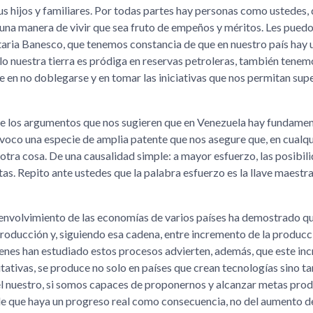
us hijos y familiares. Por todas partes hay personas como ustedes
na manera de vivir que sea fruto de empeños y méritos. Les puedo
aria Banesco, que tenemos constancia de que en nuestro país hay 
o nuestra tierra es pródiga en reservas petroleras, también tenem
e en no doblegarse y en tomar las iniciativas que nos permitan supe
e los argumentos que nos sugieren que en Venezuela hay fundamen
nvoco una especie de amplia patente que nos asegure que, en cualqu
otra cosa. De una causalidad simple: a mayor esfuerzo, las posibil
as. Repito ante ustedes que la palabra esfuerzo es la llave maestr
envolvimiento de las economías de varios países ha demostrado q
producción y, siguiendo esa cadena, entre incremento de la producc
uienes han estudiado estos procesos advierten, además, que este i
itativas, se produce no solo en países que crean tecnologías sino t
 el nuestro, si somos capaces de proponernos y alcanzar metas pro
le que haya un progreso real como consecuencia, no del aumento de