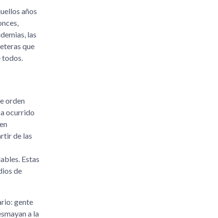
quellos años
onces,
idemias, las
reteras que
 todos.
de orden
Ha ocurrido
 en
tir de las
lables. Estas
dios de
rio: gente
esmayan a la