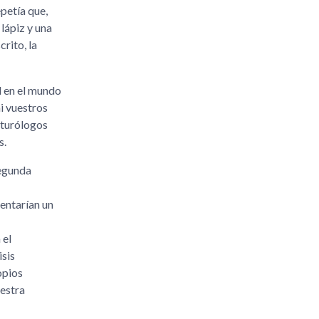
petía que,
lápiz y una
rito, la
d en el mundo
i vuestros
uturólogos
s.
Segunda
entarían un
 el
isis
opios
uestra