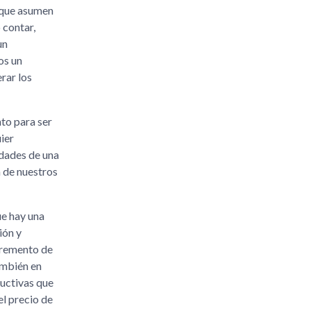
, que asumen
 contar,
un
os un
rar los
to para ser
ier
idades de una
a de nuestros
ue hay una
ión y
ncremento de
ambién en
ductivas que
l precio de