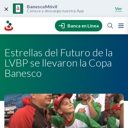
Skip
to
BanescoMóvil
Ver
content
Conoce y descarga nuestra App
Banca en Línea
Estrellas del Futuro de la
LVBP se llevaron la Copa
Banesco