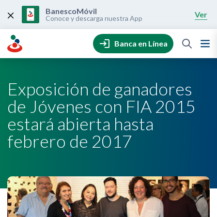
Skip
to
BanescoMóvil
Ver
content
Conoce y descarga nuestra App
Banca en Línea
Exposición de ganadores
de Jóvenes con FIA 2015
estará abierta hasta
febrero de 2017