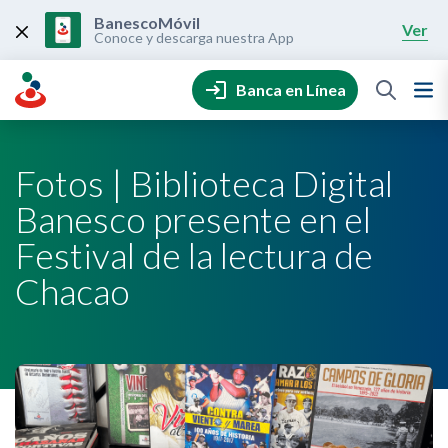
Skip
to
BanescoMóvil
Ver
content
Conoce y descarga nuestra App
Banca en Línea
Fotos | Biblioteca Digital
Banesco presente en el
Festival de la lectura de
Chacao