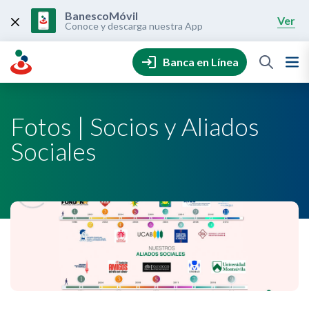
Skip
to
BanescoMóvil
Ver
content
Conoce y descarga nuestra App
Banca en Línea
Fotos | Socios y Aliados
Sociales