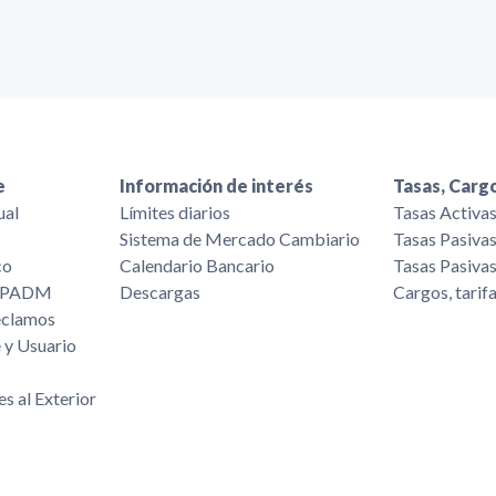
e
Información de interés
Tasas, Cargo
ual
Límites diarios
Tasas Activa
Sistema de Mercado Cambiario
Tasas Pasiva
co
Calendario Bancario
Tasas Pasiva
/FPADM
Descargas
Cargos, tarif
eclamos
 y Usuario
es al Exterior