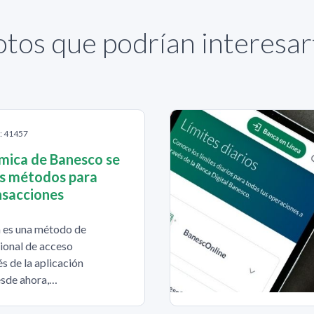
otos que podrían interesar
S: 41457
mica de Banesco se
os métodos para
nsacciones
 es una método de
ional de acceso
s de la aplicación
sde ahora,…