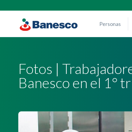
Skip
to
content
Personas
Fotos | Trabajador
Banesco en el 1° t