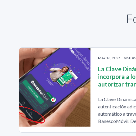
F
MAY 13, 2025 – VISITA
La Clave Diná
incorpora a l
autorizar tra
La Clave Dinámica
autenticación adic
automático a travé
BanescoMóvil. De