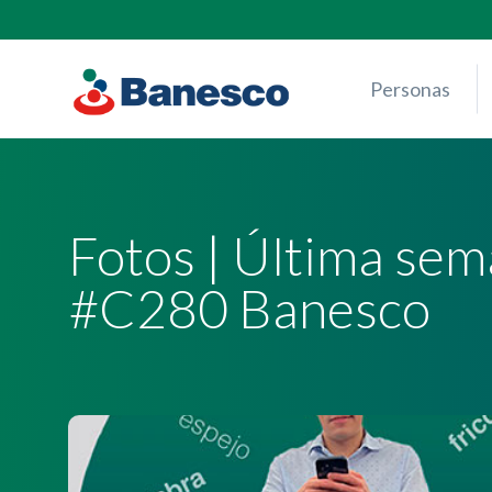
Skip
to
content
Personas
Fotos | Última se
#C280 Banesco