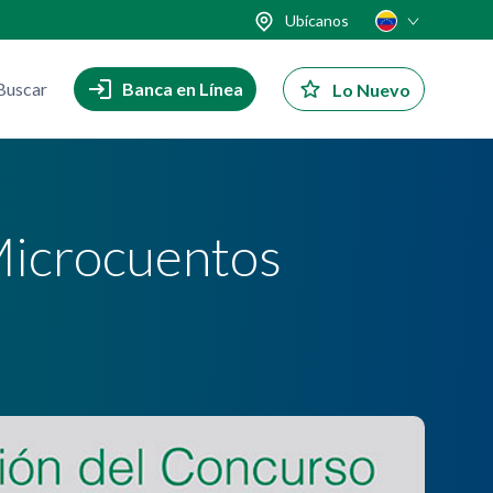
Ubícanos
Buscar
Banca en Línea
Lo Nuevo
Microcuentos