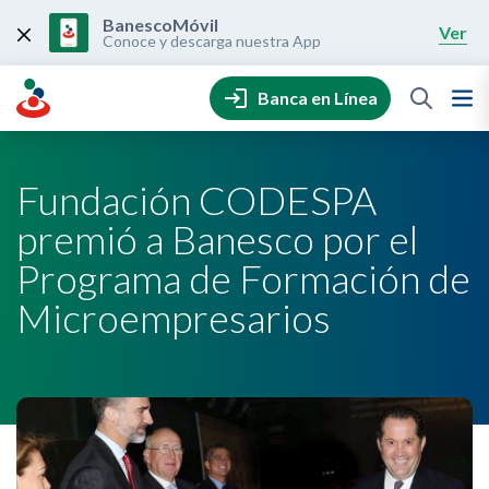
Skip
to
BanescoMóvil
Ver
content
Conoce y descarga nuestra App
Banca en Línea
Fundación CODESPA
premió a Banesco por el
Programa de Formación de
Microempresarios