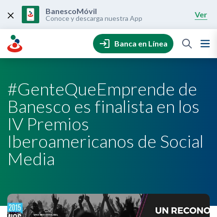
Skip
to
BanescoMóvil
Ver
content
Conoce y descarga nuestra App
Banca en Línea
#GenteQueEmprende de
Banesco es finalista en los
IV Premios
Iberoamericanos de Social
Media