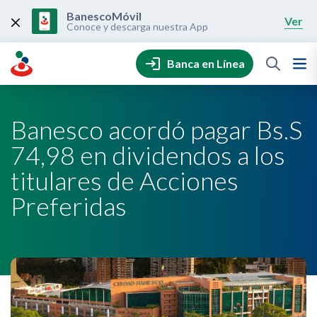
Skip
to
BanescoMóvil
Ver
content
Conoce y descarga nuestra App
Banca en Línea
Banesco acordó pagar Bs.S
74,98 en dividendos a los
titulares de Acciones
Preferidas