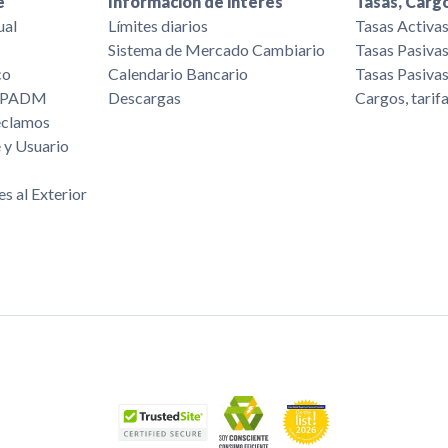
e
Información de interés
Tasas, Cargo
ual
Límites diarios
Tasas Activa
Sistema de Mercado Cambiario
Tasas Pasiva
co
Calendario Bancario
Tasas Pasiva
/FPADM
Descargas
Cargos, tarif
eclamos
 y Usuario
es al Exterior