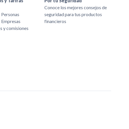
s y Tarifas
Por tu Seguridad
s
Conoce los mejores consejos de
s Personas
seguridad para tus productos
s Empresas
financieros
as y comisiones