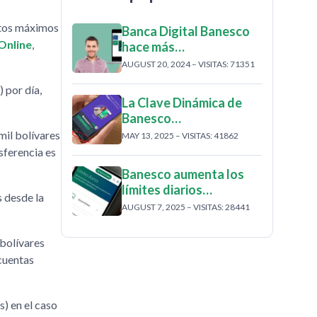
ntos máximos
Banca Digital Banesco
Online
,
hace más…
AUGUST 20, 2024 – VISITAS: 71351
 por día,
La Clave Dinámica de
Banesco…
mil bolívares
MAY 13, 2025 – VISITAS: 41862
sferencia es
Banesco aumenta los
límites diarios…
s desde la
AUGUST 7, 2025 – VISITAS: 28441
 bolívares
 cuentas
s) en el caso