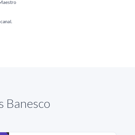
 Maestro
canal.
as Banesco