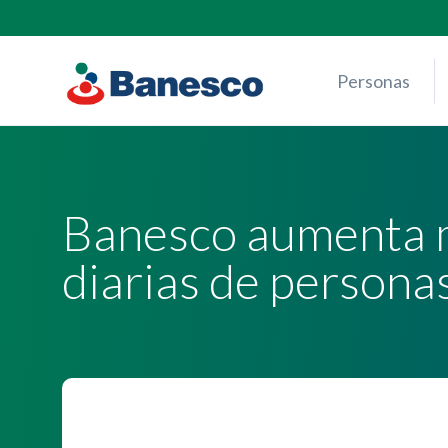
Skip
to
content
Personas
Banesco aumenta m
diarias de personas