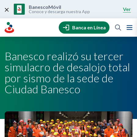
Skip
to
BanescoMóvil
Ver
content
Conoce y descarga nuestra App
Banca en Línea
Banesco realizó su tercer
simulacro de desalojo total
por sismo de la sede de
Ciudad Banesco