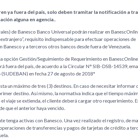
en ya fuera del país, solo deben tramitar la notificación a tr
ación alguna en agencia.
.
rales) de Banesco Banco Universal podrán realizar en BanescOnlin
 extranjero”, requisito indispensable para efectuar operaciones de
 en Banesco y a terceros otros bancos desde fuera de Venezuela.
 de la opción Gestión/Seguimiento de Requerimiento en BanescOnline,
erá fuera del país, de acuerdo a la Circular N° SIB-DSB-14539, ema
rio (SUDEBAN) en fecha 27 de agosto de 2018*
asta un máximo de tres (3) destinos. En caso de necesitar informar 
 primer destino. Así mismo, la normativa indica que el tiempo máxi
el viaje se extienda, el cliente deberá cargar otro requerimiento. E
e que el anterior haya vencido.
ente tenga activas con Banesco. Una vez realizado el registro, de m
 operaciones de transferencias y pagos de tarjetas de crédito a ter
ela.