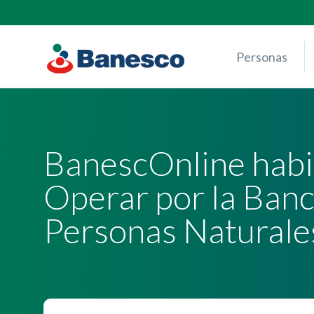
Skip
to
content
Personas
BanescOnline habil
Operar por la Banc
Personas Naturale