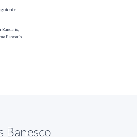
iguiente
r Bancario,
tema Bancario
as Banesco