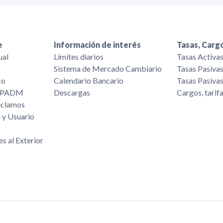
e
Información de interés
Tasas, Cargo
ual
Límites diarios
Tasas Activa
Sistema de Mercado Cambiario
Tasas Pasiva
co
Calendario Bancario
Tasas Pasiva
/FPADM
Descargas
Cargos, tarif
eclamos
 y Usuario
es al Exterior