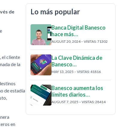
Lo más popular
avés de
Banca Digital Banesco
e
hace más…
AUGUST 20, 2024 – VISITAS: 71302
 el cliente
La Clave Dinámica de
Banesco…
nada de la
MAY 13, 2025 – VISITAS: 41816
destinos
Banesco aumenta los
mo de estadía
límites diarios…
sto,
AUGUST 7, 2025 – VISITAS: 28414
anera
ceros en