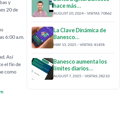
ebas y
hace más…
nes 20 de
AUGUST 20, 2024 – VISITAS: 70862
os
La Clave Dinámica de
Banesco…
as 6:00 a.m.
MAY 13, 2025 – VISITAS: 41458
ad. Así
Banesco aumenta los
 el fin de
límites diarios…
ene como
AUGUST 7, 2025 – VISITAS: 28210
om