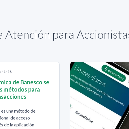
 Atención para Accionist
S: 41458
mica de Banesco se
os métodos para
nsacciones
 es una método de
ional de acceso
s de la aplicación