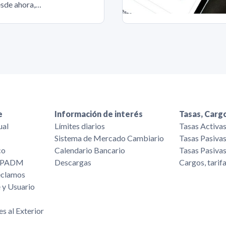
sde ahora,…
e
Información de interés
Tasas, Cargo
ual
Límites diarios
Tasas Activa
Sistema de Mercado Cambiario
Tasas Pasiva
co
Calendario Bancario
Tasas Pasiva
/FPADM
Descargas
Cargos, tarif
eclamos
 y Usuario
es al Exterior