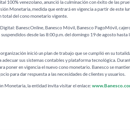
apital 100% venezolano, anunció la culminación con éxito de las pru
sión Monetaria, medida que entrará en vigencia a partir de este lu
 total del cono monetario vigente.
a Digital: BanescOnline, Banesco Móvil, Banesco PagoMóvil, cajer
 suspendidos desde las 8:00 p.m. del domingo 19 de agosto hasta l
organización inició un plan de trabajo que se cumplió en su totalid
ra adecuar sus sistemas contables y plataforma tecnológica. Durante
para poner en vigencia el nuevo cono monetario. Banesco se manti
cio para dar respuesta a las necesidades de clientes y usuarios.
Monetaria, la entidad invita visitar el enlace:
www.Banesco.c