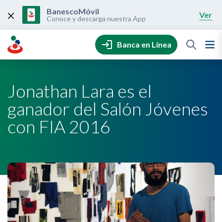
Skip
to
BanescoMóvil
Ver
content
Conoce y descarga nuestra App
Banca en Línea
Jonathan Lara es el
ganador del Salón Jóvenes
con FIA 2016