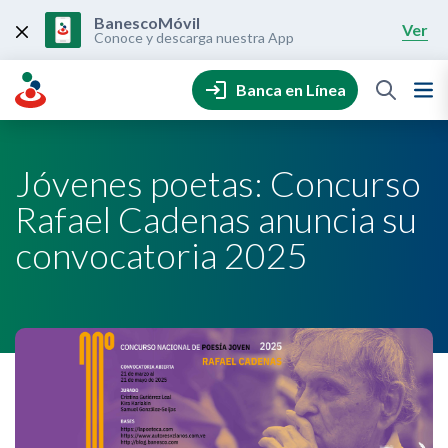
Skip
to
BanescoMóvil
Ver
content
Conoce y descarga nuestra App
Banca en Línea
Jóvenes poetas: Concurso
Rafael Cadenas anuncia su
convocatoria 2025