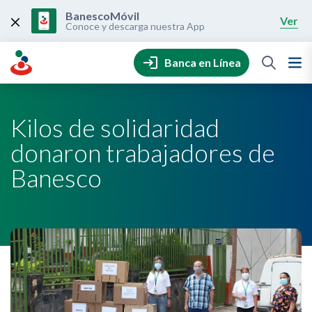
Skip
to
BanescoMóvil
Ver
content
Conoce y descarga nuestra App
Banca en Línea
Kilos de solidaridad
donaron trabajadores de
Banesco