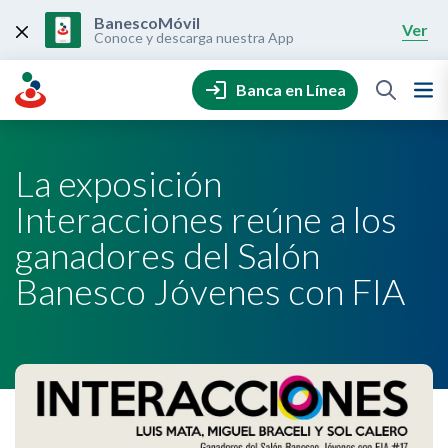
Skip
to
BanescoMóvil
Ver
content
Conoce y descarga nuestra App
Banca en Línea
La exposición
Interacciones reúne a los
ganadores del Salón
Banesco Jóvenes con FIA