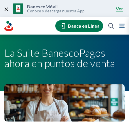
Skip
to
BanescoMóvil
Ver
content
Conoce y descarga nuestra App
Banca en Línea
La Suite BanescoPagos
ahora en puntos de venta