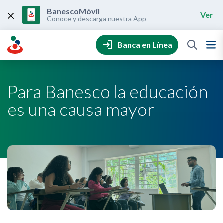
Skip
to
BanescoMóvil
Ver
content
Conoce y descarga nuestra App
Banca en Línea
Para Banesco la educación
es una causa mayor