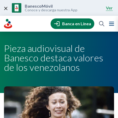
Skip
to
BanescoMóvil
Ver
content
Conoce y descarga nuestra App
Banca en Línea
Pieza audiovisual de
Banesco destaca valores
de los venezolanos