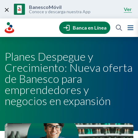
Skip
to
BanescoMóvil
Ver
content
Conoce y descarga nuestra App
Banca en Línea
Planes Despegue y
Crecimiento: Nueva oferta
de Banesco para
emprendedores y
negocios en expansión