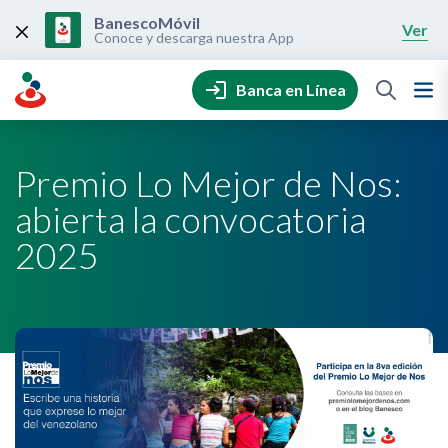
Skip
to
BanescoMóvil
Ver
content
Conoce y descarga nuestra App
Banca en Línea
Premio Lo Mejor de Nos:
abierta la convocatoria
2025