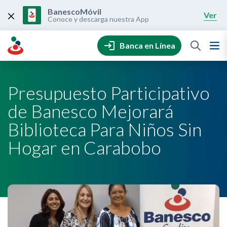
Skip
to
BanescoMóvil
Ver
content
Conoce y descarga nuestra App
Banca en Línea
Presupuesto Participativo
de Banesco Mejorará
Biblioteca Para Niños Sin
Hogar en Carabobo