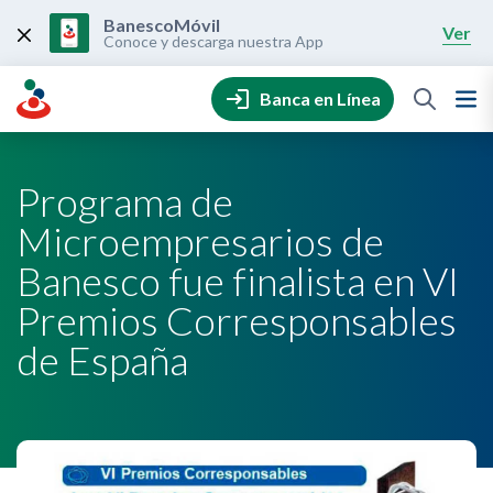
Skip
to
BanescoMóvil
Ver
content
Conoce y descarga nuestra App
Banca en Línea
Programa de
Microempresarios de
Banesco fue finalista en VI
Premios Corresponsables
de España