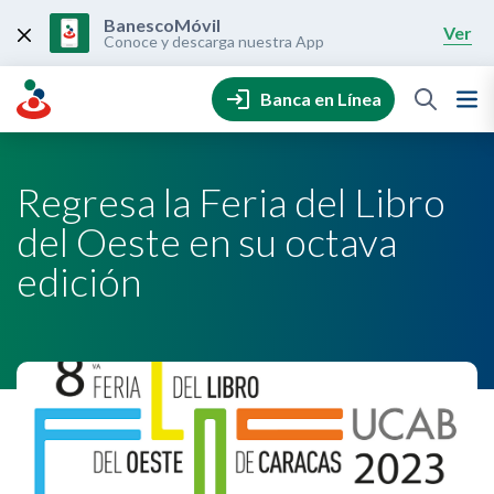
Skip
to
BanescoMóvil
Ver
content
Conoce y descarga nuestra App
Banca en Línea
Regresa la Feria del Libro
del Oeste en su octava
edición