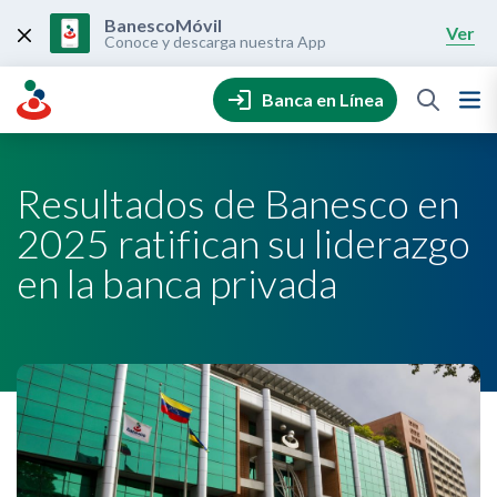
Skip
to
BanescoMóvil
Ver
content
Conoce y descarga nuestra App
Banca en Línea
Resultados de Banesco en
2025 ratifican su liderazgo
en la banca privada