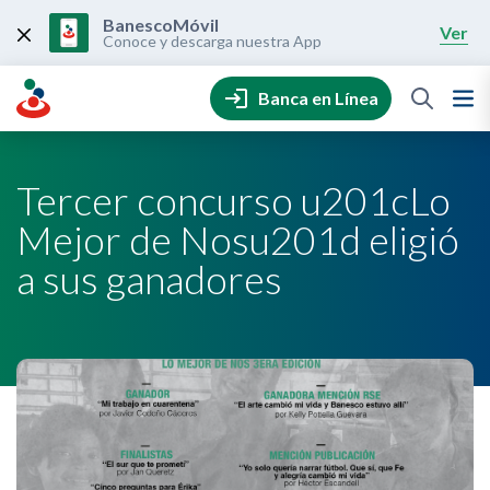
Skip
to
BanescoMóvil
Ver
content
Conoce y descarga nuestra App
Banca en Línea
Tercer concurso u201cLo
Mejor de Nosu201d eligió
a sus ganadores