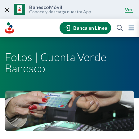
Skip
to
BanescoMóvil
Ver
content
Conoce y descarga nuestra App
Banca en Línea
Fotos | Cuenta Verde
Banesco