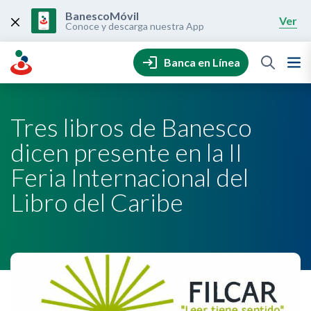
Skip
to
BanescoMóvil
Ver
content
Conoce y descarga nuestra App
Banca en Línea
Tres libros de Banesco
dicen presente en la II
Feria Internacional del
Libro del Caribe