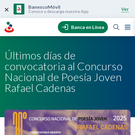
Skip
to
BanescoMóvil
Ver
content
Conoce y descarga nuestra App
Banca en Línea
Últimos días de
convocatoria al Concurso
Nacional de Poesía Joven
Rafael Cadenas