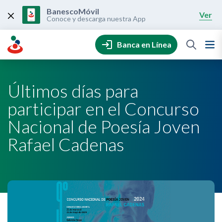
Skip
to
BanescoMóvil
Ver
content
Conoce y descarga nuestra App
Banca en Línea
Últimos días para
participar en el Concurso
Nacional de Poesía Joven
Rafael Cadenas