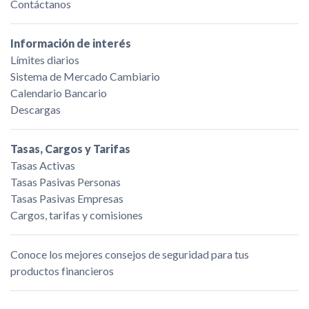
Contáctanos
Información de interés
Límites diarios
Sistema de Mercado Cambiario
Calendario Bancario
Descargas
Tasas, Cargos y Tarifas
Tasas Activas
Tasas Pasivas Personas
Tasas Pasivas Empresas
Cargos, tarifas y comisiones
Conoce los mejores consejos de seguridad para tus
productos financieros