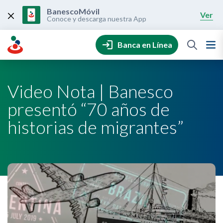
Skip
to
BanescoMóvil
Ver
content
Conoce y descarga nuestra App
Banca en Línea
Video Nota | Banesco
presentó “70 años de
historias de migrantes”