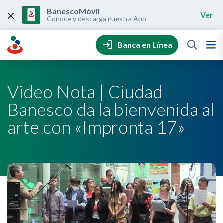
Skip
to
BanescoMóvil
Ver
content
Conoce y descarga nuestra App
Banca en Línea
Video Nota | Ciudad
Banesco da la bienvenida al
arte con «Impronta 17»