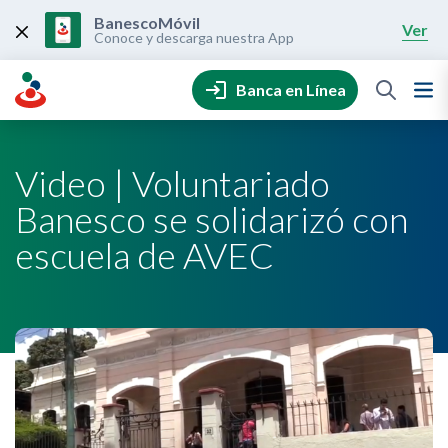
Skip
to
BanescoMóvil
Ver
content
Conoce y descarga nuestra App
Banca en Línea
Video | Voluntariado
Banesco se solidarizó con
escuela de AVEC