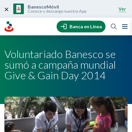
Skip
to
BanescoMóvil
Ver
content
Conoce y descarga nuestra App
Banca en Línea
Voluntariado Banesco se
sumó a campaña mundial
Give & Gain Day 2014