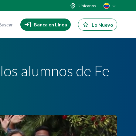
Ubícanos
Buscar
Banca en Línea
Lo Nuevo
 los alumnos de Fe