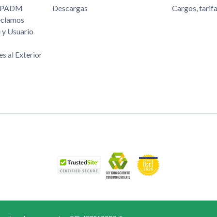
/FPADM
Descargas
Cargos, tarif
eclamos
 y Usuario
es al Exterior