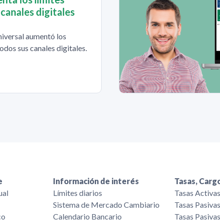
 canales digitales
iversal aumentó los
todos sus canales digitales.
e
Información de interés
Tasas, Cargo
ual
Límites diarios
Tasas Activa
Sistema de Mercado Cambiario
Tasas Pasiva
co
Calendario Bancario
Tasas Pasiva